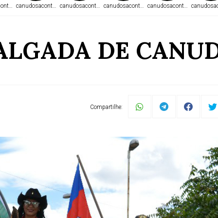
ontece.com
canudosacontece.com
canudosacontece.com
canudosacontece.com
canudosacontece.com
canudosac
VALGADA DE CANUD
Compartilhe: