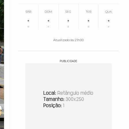
SÁB
DOM
SEG
TER
QUA
°
°
°
°
°
°
°
°
°
°
Atualizado às 21h00
PUBLICIDADE