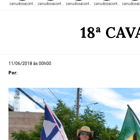
canudosacontece.com
canudosacontece.com
canudosacontece.com
canudosacontece.com
canudosac
18ª CA
11/06/2018 às 00h00
Por: