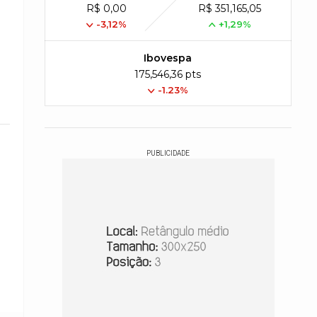
R$ 0,00
R$ 351,165,05
-3,12%
+1,29%
Ibovespa
175,546,36 pts
-1.23%
PUBLICIDADE