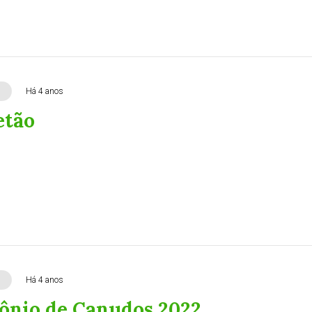
Há 4 anos
etão
Há 4 anos
ônio de Canudos 2022