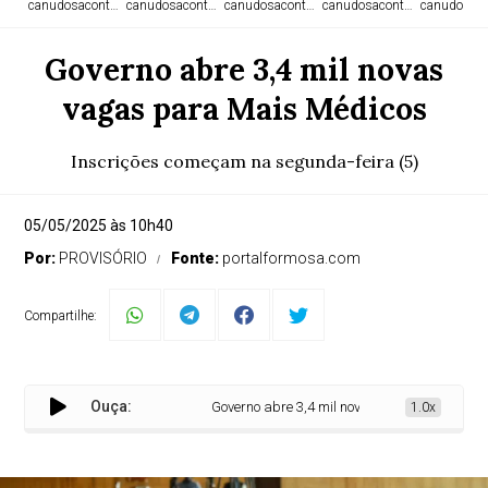
canudosacontece.com
canudosacontece.com
canudosacontece.com
canudosacontece.com
canudosaco
Governo abre 3,4 mil novas
vagas para Mais Médicos
Inscrições começam na segunda-feira (5)
05/05/2025 às 10h40
Por:
PROVISÓRIO
Fonte:
portalformosa.com
Compartilhe:
Ouça:
Governo abre 3,4 mil novas vagas para Mais Mé
1.0x