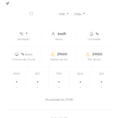
°
Mín.
°
Máx.
°
°
km/h
%
Sensação
Vento
Umidade
%
21h00
21h00
(mm)
Chance de chuva
Nascer do sol
Pôr do sol
DOM
SEG
TER
QUA
QUI
°
°
°
°
°
°
°
°
°
°
Atualizado às 21h00