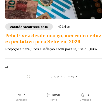
canudosacontece.com
Há 3 dias
Pela 1ª vez desde março, mercado reduz
expectativa para Selic em 2026
Projeções para juros e inflação caem para 13,75% e 5,03%
°
Mín.
°
Máx.
°
°
km/h
%
Sensação
Vento
Umidade