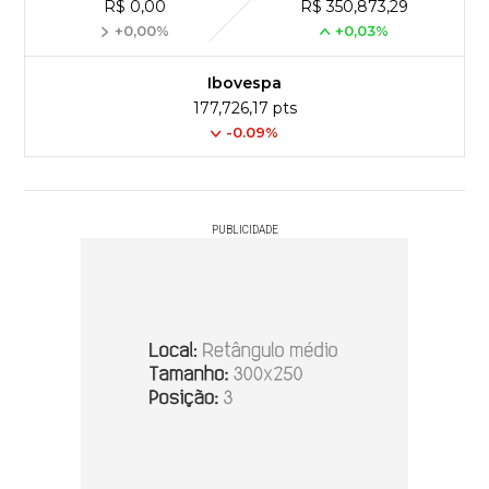
R$ 0,00
R$ 350,873,29
+0,00%
+0,03%
Ibovespa
177,726,17 pts
-0.09%
PUBLICIDADE