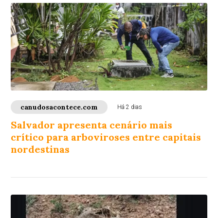
canudosacontece.com
Há 2 dias
Salvador apresenta cenário mais
crítico para arboviroses entre capitais
nordestinas