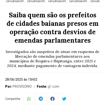
canudosacontece.com
canudosacontece.com
canudosacontece.com
canudosacontece.com
canudosaco
Saiba quem são os prefeitos
de cidades baianas presos em
operação contra desvios de
emendas parlamentares
Investigados são suspeitos de atuar em esquema de
liberação de emendas parlamentares aos
municípios de Boquira e Ibipitanga, entre 2021 e
2024, mediante pagamento de vantagem indevida.
28/06/2025 às 15h02
Por:
PROVISÓRIO
Fonte:
g1.com
Compartilhe: