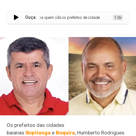
Ouça:
Saiba quem são os prefeitos de cidades baianas presos em operaçã
1.0x
Os prefeitos das cidades
baianas
Ibipitanga
e
Boquira
, Humberto Rodrigues