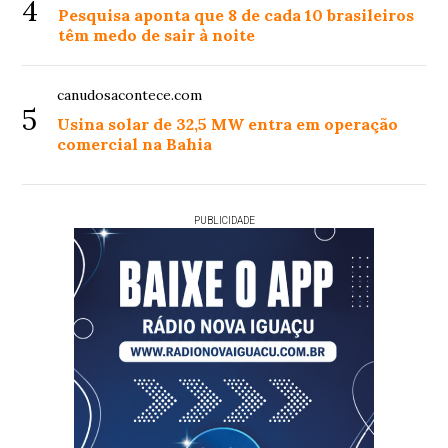
4
Pesquisa aponta que 8 de cada 10 brasileiros
têm medo de sair à noite
canudosacontece.com
5
Usina solar de 32,5 MW entra em operação
comercial na Bahia
PUBLICIDADE