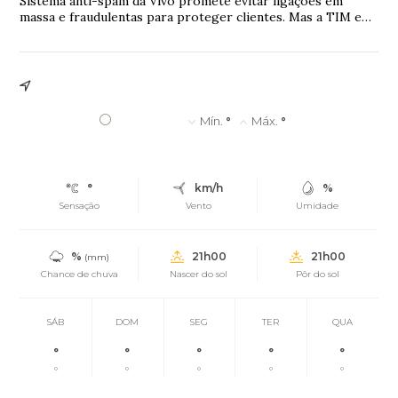
Sistema anti-spam da Vivo promete evitar ligações em
massa e fraudulentas para proteger clientes. Mas a TIM e
outras seis empresas alegam que o serviço impede ligações
legítimas e importantes.
°
Mín.
°
Máx.
°
°
km/h
%
Sensação
Vento
Umidade
%
21h00
21h00
(mm)
Chance de chuva
Nascer do sol
Pôr do sol
SÁB
DOM
SEG
TER
QUA
°
°
°
°
°
°
°
°
°
°