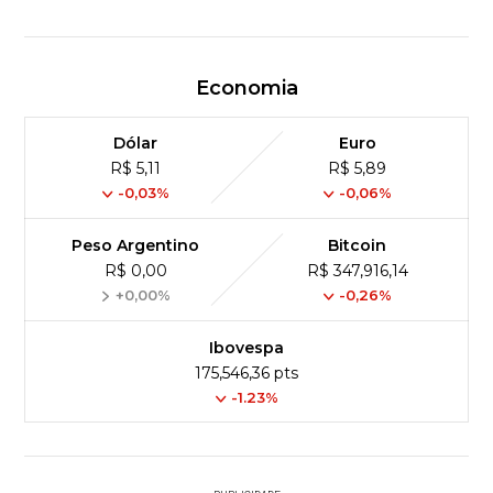
Economia
Dólar
Euro
R$ 5,11
R$ 5,89
-0,03%
-0,06%
Peso Argentino
Bitcoin
R$ 0,00
R$ 347,916,14
+0,00%
-0,26%
Ibovespa
175,546,36 pts
-1.23%