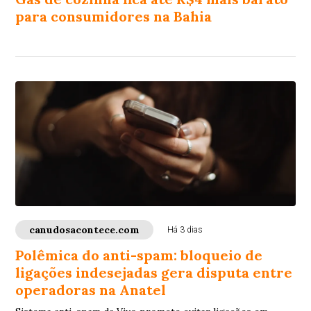
para consumidores na Bahia
canudosacontece.com
Há 3 dias
Polêmica do anti-spam: bloqueio de
ligações indesejadas gera disputa entre
operadoras na Anatel