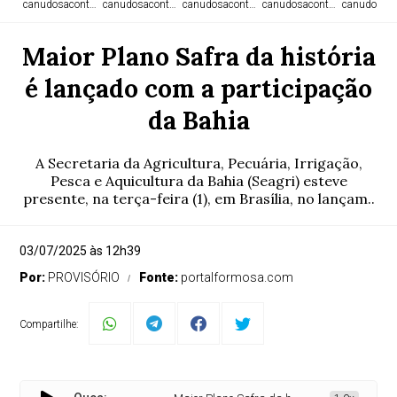
canudosacontece.com
canudosacontece.com
canudosacontece.com
canudosacontece.com
canudosaco
Maior Plano Safra da história
é lançado com a participação
da Bahia
A Secretaria da Agricultura, Pecuária, Irrigação,
Pesca e Aquicultura da Bahia (Seagri) esteve
presente, na terça-feira (1), em Brasília, no lançam..
03/07/2025 às 12h39
Por:
PROVISÓRIO
Fonte:
portalformosa.com
Compartilhe: