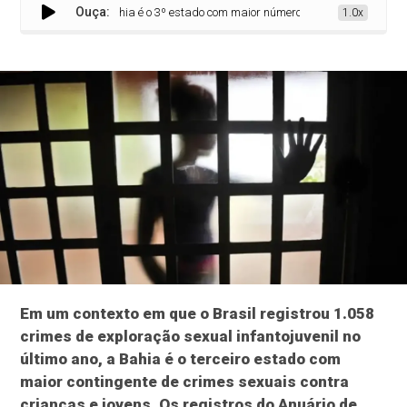
Ouça:
Bahia é o 3º estado com maior número de crimes como exploração se
1.0x
Em um contexto em que o Brasil registrou 1.058
crimes de exploração sexual infantojuvenil no
último ano, a Bahia é o terceiro estado com
maior contingente de crimes sexuais contra
crianças e jovens. Os registros do Anuário de