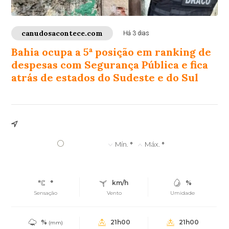
canudosacontece.com
Há 3 dias
Bahia ocupa a 5ª posição em ranking de
despesas com Segurança Pública e fica
atrás de estados do Sudeste e do Sul
°
Mín.
°
Máx.
°
°
km/h
%
Sensação
Vento
Umidade
%
21h00
21h00
(mm)