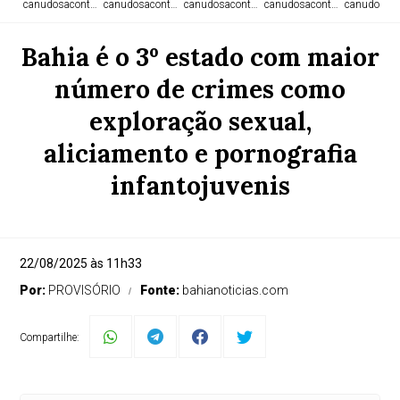
canudosacontece.com
canudosacontece.com
canudosacontece.com
canudosacontece.com
canudosaco
Bahia é o 3º estado com maior
número de crimes como
exploração sexual,
aliciamento e pornografia
infantojuvenis
22/08/2025 às 11h33
Por:
PROVISÓRIO
Fonte:
bahianoticias.com
Compartilhe: