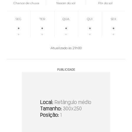
Chance de chuva
Nascer do sol
Pôr do sol
SEG
TER
QUA
QUI
SEX
°
°
°
°
°
°
°
°
°
°
Atualizado às 21h00
PUBLICIDADE