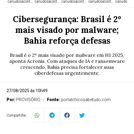
canudosacontece.com
canudosacontece.com
canudosacontece.com
canudosacontece.com
canudosaco
Cibersegurança: Brasil é 2º
mais visado por malware;
Bahia reforça defesas
Brasil é o 2º mais visado por malware em H1 2025,
aponta Acronis. Com ataques de IA e ransomware
crescendo, Bahia precisa fortalecer suas
ciberdefesas urgentemente.
27/08/2025 às 10h49
Por:
PROVISÓRIO
Fonte:
portalchicosabetudo.com
Compartilhe: