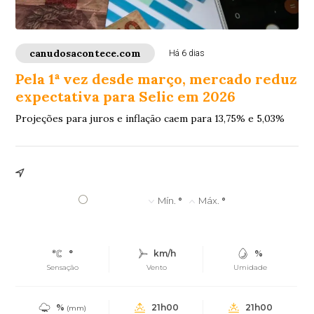
canudosacontece.com
Há 6 dias
Pela 1ª vez desde março, mercado reduz
expectativa para Selic em 2026
Projeções para juros e inflação caem para 13,75% e 5,03%
°
Mín.
°
Máx.
°
°
km/h
%
Sensação
Vento
Umidade
%
21h00
21h00
(mm)