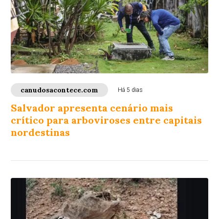
canudosacontece.com
Há 5 dias
Salvador apresenta cenário mais
crítico para arboviroses entre capitais
nordestinas