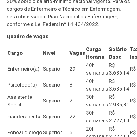
20% sobre o salário-mínimo nacional vigente. Para os
cargos de Enfermeiro e Técnico em Enfermagem,
será observado o Piso Nacional da Enfermagem,
conforme a Lei Federal nº 14.434/2022.
Quadro de vagas
Carga
Salário
Ta
Cargo
Nível
Vagas
Horária
Base
In
40h
R$
Enfermeiro(a)
Superior
29
R$
semanais
3.636,14
40h
R$
Psicólogo(a)
Superior
3
R$
semanais
3.636,14
Assistente
30h
R$
Superior
2
R$
Social
semanais
2.936,81
30h
R$
Fisioterapeuta
Superior
22
R$
semanais
2.727,10
20h
R$
Fonoaudiólogo
Superior
6
R$
semanais
2.727,10