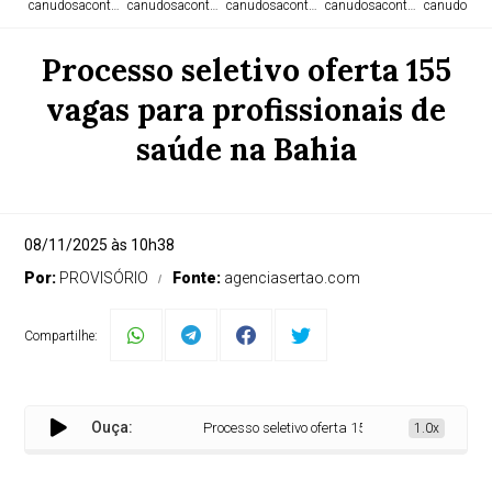
canudosacontece.com
canudosacontece.com
canudosacontece.com
canudosacontece.com
canudosaco
Processo seletivo oferta 155
vagas para profissionais de
saúde na Bahia
08/11/2025 às 10h38
Por:
PROVISÓRIO
Fonte:
agenciasertao.com
Compartilhe:
Ouça:
Processo seletivo oferta 155 vagas para profissio
1.0x