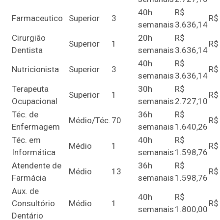
40h
R$
Farmaceutico
Superior
3
R$
semanais
3.636,14
Cirurgião
20h
R$
Superior
1
R$
Dentista
semanais
3.636,14
40h
R$
Nutricionista
Superior
3
R$
semanais
3.636,14
Terapeuta
30h
R$
Superior
1
R$
Ocupacional
semanais
2.727,10
Téc. de
36h
R$
Médio/Téc.
70
R$
Enfermagem
semanais
1.640,26
Téc. em
40h
R$
Médio
1
R$
Informática
semanais
1.598,76
Atendente de
36h
R$
Médio
13
R$
Farmácia
semanais
1.598,76
Aux. de
40h
R$
Consultório
Médio
1
R$
semanais
1.800,00
Dentário