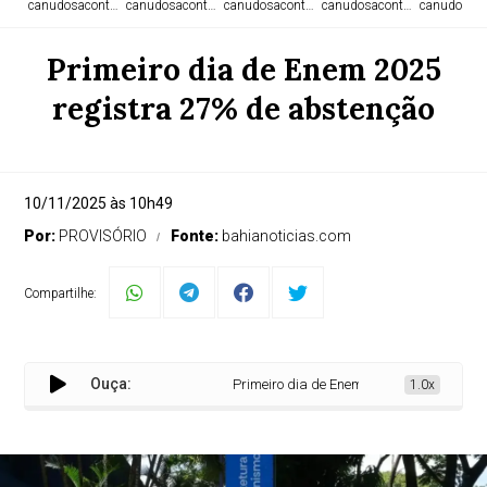
canudosacontece.com
canudosacontece.com
canudosacontece.com
canudosacontece.com
canudosaco
Primeiro dia de Enem 2025
registra 27% de abstenção
10/11/2025 às 10h49
Por:
PROVISÓRIO
Fonte:
bahianoticias.com
Compartilhe:
Ouça:
Primeiro dia de Enem 2025 registra 27% de
1.0x