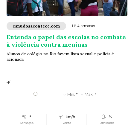
canudosacontece.com
Há 4 semanas
Entenda o papel das escolas no combate
à violência contra meninas
Alunos de colégio no Rio fazem lista sexual e polícia é
acionada
°
Mín.
°
Máx.
°
°
km/h
%
Sensação
Vento
Umidade