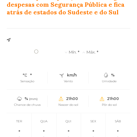
despesas com Segurança Pública e fica
atrás de estados do Sudeste e do Sul
°
Mín.
°
Máx.
°
°
km/h
%
Sensação
Vento
Umidade
%
21h00
21h00
(mm)
Chance de chuva
Nascer do sol
Pôr do sol
TER
QUA
QUI
SEX
SÁB
°
°
°
°
°