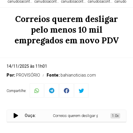
canudosacontece.com
canudosacontece.com
canudosacontece.com
canudosacontece.com
canudosaco
Correios querem desligar
pelo menos 10 mil
empregados em novo PDV
14/11/2025 às 11h01
Por:
PROVISÓRIO
Fonte:
bahianoticias.com
Compartilhe:
Ouça:
Correios querem desligar pelo menos 10 mil empre
1.0x