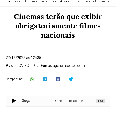
canudosacontece.com
canudosacontece.com
canudosacontece.com
canudosacontece.com
canudosaco
Cinemas terão que exibir
obrigatoriamente filmes
nacionais
27/12/2025 às 12h35
Por:
PROVISÓRIO
Fonte:
agenciasertao.com
Compartilhe:
Ouça:
Cinemas terão que exibir obrigatoriamente f
1.0x