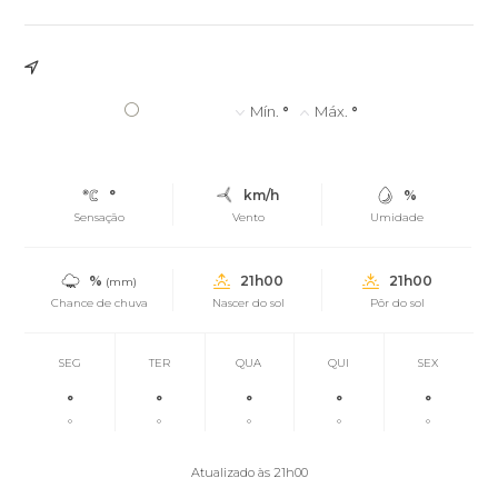
°
Mín.
°
Máx.
°
°
km/h
%
Sensação
Vento
Umidade
%
21h00
21h00
(mm)
Chance de chuva
Nascer do sol
Pôr do sol
SEG
TER
QUA
QUI
SEX
°
°
°
°
°
°
°
°
°
°
Atualizado às 21h00