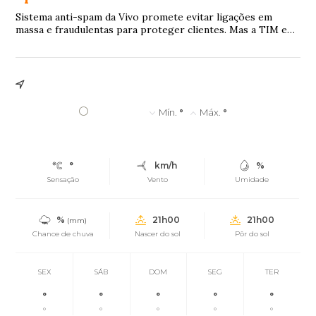
Sistema anti-spam da Vivo promete evitar ligações em
massa e fraudulentas para proteger clientes. Mas a TIM e
outras seis empresas alegam que o serviço impede ligações
legítimas e importantes.
°
Mín.
°
Máx.
°
°
km/h
%
Sensação
Vento
Umidade
%
21h00
21h00
(mm)
Chance de chuva
Nascer do sol
Pôr do sol
SEX
SÁB
DOM
SEG
TER
°
°
°
°
°
°
°
°
°
°