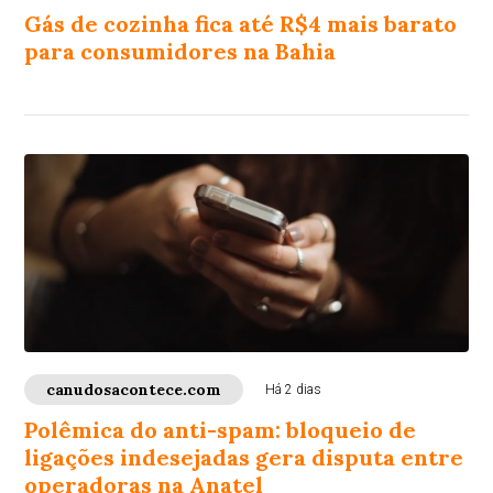
Gás de cozinha fica até R$4 mais barato
para consumidores na Bahia
canudosacontece.com
Há 2 dias
Polêmica do anti-spam: bloqueio de
ligações indesejadas gera disputa entre
operadoras na Anatel