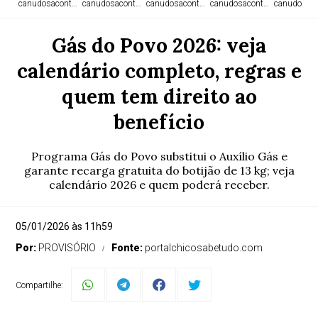
canudosacontece.com
canudosacontece.com
canudosacontece.com
canudosacontece.com
canudosaco
Gás do Povo 2026: veja
calendário completo, regras e
quem tem direito ao
benefício
Programa Gás do Povo substitui o Auxílio Gás e
garante recarga gratuita do botijão de 13 kg; veja
calendário 2026 e quem poderá receber.
05/01/2026 às 11h59
Por:
PROVISÓRIO
Fonte:
portalchicosabetudo.com
Compartilhe: