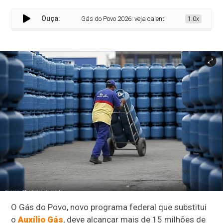
Ouça:
Gás do Povo 2026: veja calendário completo, regras e quem
1.0x
O Gás do Povo, novo programa federal que substitui
o
Auxílio Gás
, deve alcançar mais de 15 milhões de