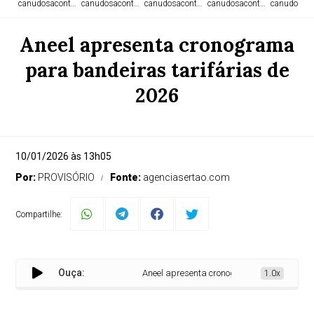
canudosacontece.com
canudosacontece.com
canudosacontece.com
canudosacontece.com
canudosaco
Aneel apresenta cronograma
para bandeiras tarifárias de
2026
10/01/2026 às 13h05
Por:
PROVISÓRIO
Fonte:
agenciasertao.com
Compartilhe:
Ouça:
Aneel apresenta cronograma para bandeiras t
1.0x