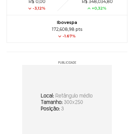
R$ 0,00
R$ 348,034,80
-3,12%
+0,32%
Ibovespa
172,608,98 pts
-1.67%
PUBLICIDADE