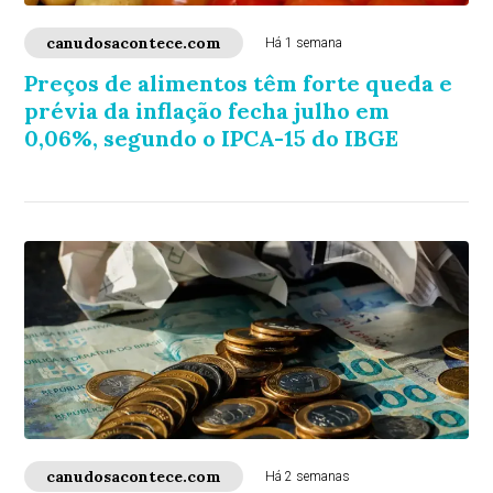
canudosacontece.com
Há 1 semana
Preços de alimentos têm forte queda e
prévia da inflação fecha julho em
0,06%, segundo o IPCA-15 do IBGE
canudosacontece.com
Há 2 semanas