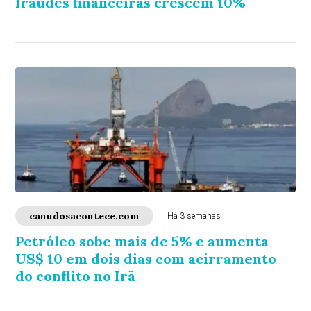
fraudes financeiras crescem 10%
canudosacontece.com
Há 3 semanas
Petróleo sobe mais de 5% e aumenta
US$ 10 em dois dias com acirramento
do conflito no Irã