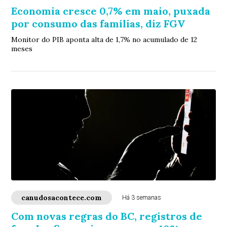
Economia cresce 0,7% em maio, puxada
por consumo das famílias, diz FGV
Monitor do PIB aponta alta de 1,7% no acumulado de 12
meses
canudosacontece.com
Há 3 semanas
Com novas regras do BC, registros de