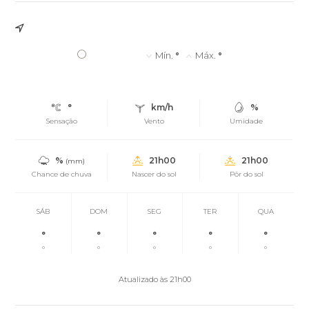
°
Mín.
°
Máx.
°
°
km/h
%
Sensação
Vento
Umidade
%
21h00
21h00
(mm)
Chance de chuva
Nascer do sol
Pôr do sol
SÁB
DOM
SEG
TER
QUA
°
°
°
°
°
°
°
°
°
°
Atualizado às 21h00