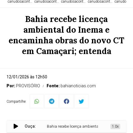
canudosacontece.com
canudosacontece.com
canudosacontece.com
canudosacontece.com
canudosaco
Bahia recebe licença
ambiental do Inema e
encaminha obras do novo CT
em Camaçari; entenda
12/01/2026 às 12h50
Por:
PROVISÓRIO
Fonte:
bahianoticias.com
Compartilhe:
Ouça:
Bahia recebe licença ambiental do Inema e encaminha 
1.0x