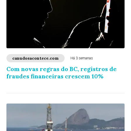
canudosacontece.com
Há 3 semanas
Com novas regras do BC, registros de
fraudes financeiras crescem 10%