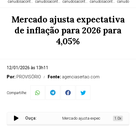
canudosacontece.com
canudosacontece.com
canudosacontece.com
canudosacontece.com
canudosaco
Mercado ajusta expectativa
de inflação para 2026 para
4,05%
12/01/2026 às 13h11
Por:
PROVISÓRIO
Fonte:
agenciasertao.com
Compartilhe:
Ouça:
Mercado ajusta expectativa de inflação para
1.0x