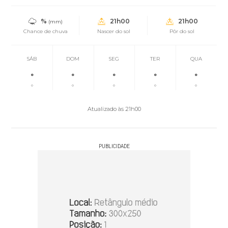
%
21h00
21h00
(mm)
Chance de chuva
Nascer do sol
Pôr do sol
SÁB
DOM
SEG
TER
QUA
°
°
°
°
°
°
°
°
°
°
Atualizado às 21h00
PUBLICIDADE