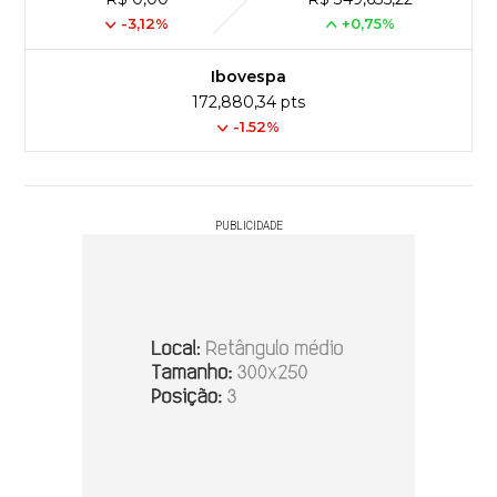
-3,12%
+0,75%
Ibovespa
172,880,34 pts
-1.52%
PUBLICIDADE