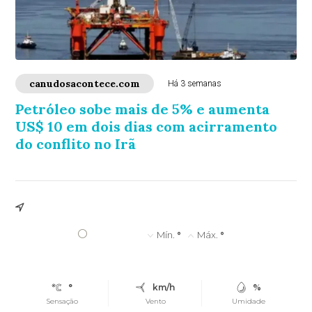
canudosacontece.com
Há 3 semanas
Petróleo sobe mais de 5% e aumenta
US$ 10 em dois dias com acirramento
do conflito no Irã
°
Mín.
°
Máx.
°
°
km/h
%
Sensação
Vento
Umidade