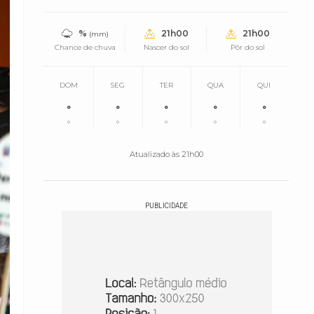
%
21h00
21h00
(mm)
Chance de chuva
Nascer do sol
Pôr do sol
DOM
SEG
TER
QUA
QUI
°
°
°
°
°
°
°
°
°
°
Atualizado às 21h00
PUBLICIDADE