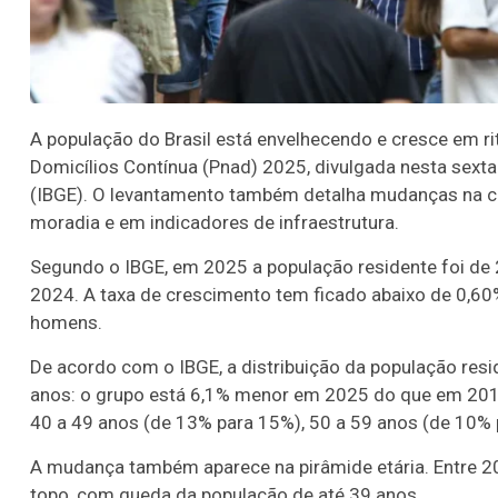
A população do Brasil está envelhecendo e cresce em 
Domicílios Contínua (Pnad) 2025, divulgada nesta sexta-f
(IBGE). O levantamento também detalha mudanças na com
moradia e em indicadores de infraestrutura.
Segundo o IBGE, em 2025 a população residente foi de
2024. A taxa de crescimento tem ficado abaixo de 0,6
homens.
De acordo com o IBGE, a distribuição da população res
anos: o grupo está 6,1% menor em 2025 do que em 2012
40 a 49 anos (de 13% para 15%), 50 a 59 anos (de 10% 
A mudança também aparece na pirâmide etária. Entre 2
topo, com queda da população de até 39 anos.