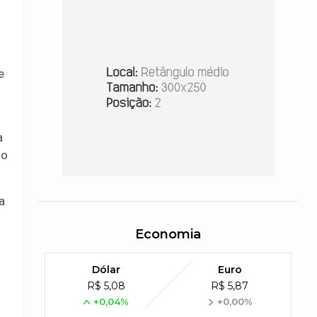
e
a
so
a
Economia
Dólar
Euro
R$ 5,08
R$ 5,87
+0,04%
+0,00%