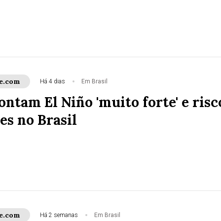
e.com
Há 4 dias
Em Brasil
ntam El Niño 'muito forte' e risc
es no Brasil
e.com
Há 2 semanas
Em Brasil