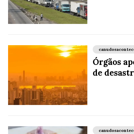
canudosacontec
Órgãos apo
de desastr
canudosacontec