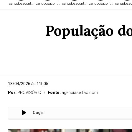
canudosacontece.com
canudosacontece.com
canudosacontece.com
canudosacontece.com
canudosac
População do
18/04/2026 às 11h05
Por:
PROVISÓRIO
Fonte:
agenciasertao.com
Ouça: