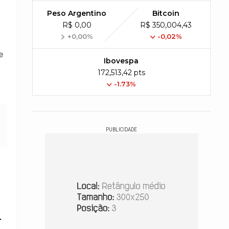
Peso Argentino
Bitcoin
R$ 0,00
R$ 350,004,43
+0,00%
-0,02%
e
Ibovespa
172,513,42 pts
-1.73%
PUBLICIDADE
l