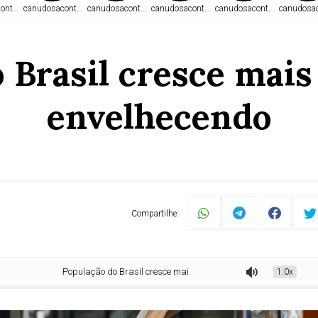
ontece.com
canudosacontece.com
canudosacontece.com
canudosacontece.com
canudosacontece.com
canudosac
 Brasil cresce mais
envelhecendo
Compartilhe:
População do Brasil cresce mais devagar está envelhecendo
1.0x