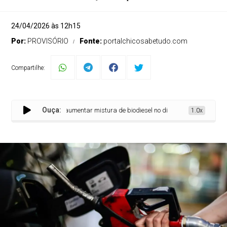
24/04/2026 às 12h15
Por:
PROVISÓRIO
Fonte:
portalchicosabetudo.com
Compartilhe:
Ouça:
ia testes para aumentar mistura de biodiesel no diesel para 20%Brasil inicia t
1.0x