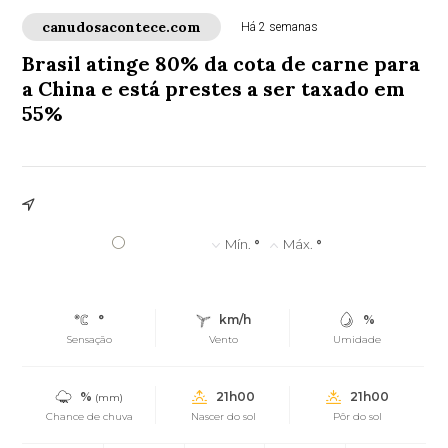
canudosacontece.com
Há 2 semanas
Brasil atinge 80% da cota de carne para
a China e está prestes a ser taxado em
55%
°
Mín.
°
Máx.
°
°
km/h
%
Sensação
Vento
Umidade
%
21h00
21h00
(mm)
Chance de chuva
Nascer do sol
Pôr do sol