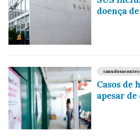
doença de
canudosacontec
Casos de h
apesar de