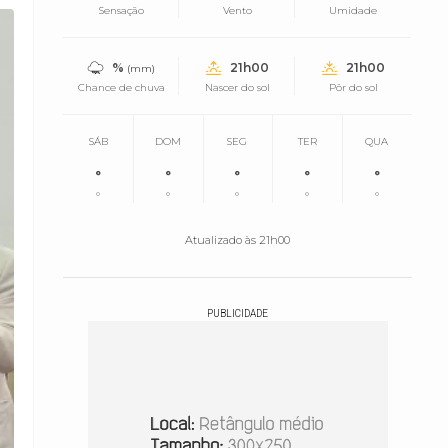
Sensação
Vento
Umidade
%
21h00
21h00
(mm)
Chance de chuva
Nascer do sol
Pôr do sol
SÁB
DOM
SEG
TER
QUA
°
°
°
°
°
°
°
°
°
°
Atualizado às 21h00
PUBLICIDADE