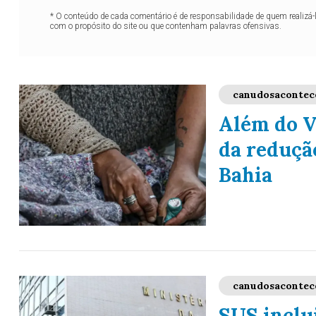
* O conteúdo de cada comentário é de responsabilidade de quem realizá-
com o propósito do site ou que contenham palavras ofensivas.
canudosacontec
Além do V
da reduçã
Bahia
canudosacontec
SUS inclu