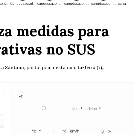
ontece.com
Canudosacontece.com
canudosacontece.com
canudosacontece.com
canudosacontece.com
canudosa
iza medidas para
rativas no SUS
Santana, participou, nesta quarta-feira (7),...
°
Mín.
°
Máx.
°
ntegrativas no SUS
°
km/h
%