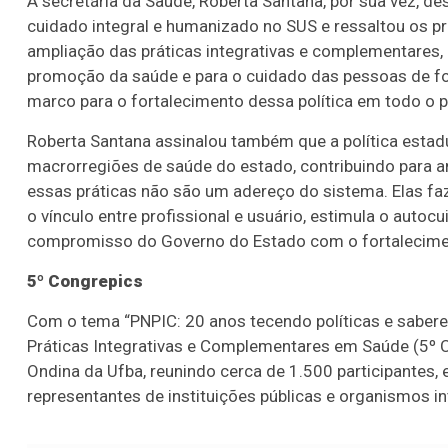
A secretária da Saúde, Roberta Santana, por sua vez, de
cuidado integral e humanizado no SUS e ressaltou os p
ampliação das práticas integrativas e complementares
promoção da saúde e para o cuidado das pessoas de fo
marco para o fortalecimento dessa política em todo o pa
Roberta Santana assinalou também que a política estad
macrorregiões de saúde do estado, contribuindo para amp
essas práticas não são um adereço do sistema. Elas f
o vínculo entre profissional e usuário, estimula o autoc
compromisso do Governo do Estado com o fortalecime
5º Congrepics
Com o tema “PNPIC: 20 anos tecendo políticas e sabere
Práticas Integrativas e Complementares em Saúde (5º 
Ondina da Ufba, reunindo cerca de 1.500 participantes,
representantes de instituições públicas e organismos in