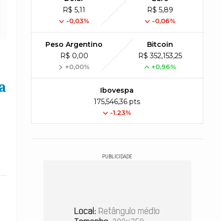
R$ 5,11
R$ 5,89
-0,03%
-0,06%
Peso Argentino
Bitcoin
R$ 0,00
R$ 352,153,25
+0,00%
+0,96%
a
Ibovespa
175,546,36 pts
-1.23%
PUBLICIDADE