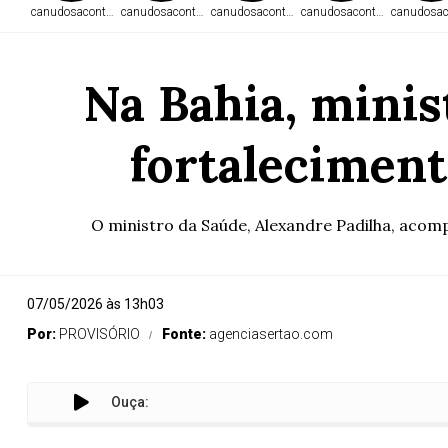
canudosacontece.com
canudosacontece.com
canudosacontece.com
canudosacontece.com
canudosac
Na Bahia, minis
fortaleciment
O ministro da Saúde, Alexandre Padilha, acompa
07/05/2026 às 13h03
Por:
PROVISÓRIO
Fonte:
agenciasertao.com
Ouça:
Na