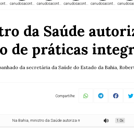
ontece.com
canudosacontece.com
canudosacontece.com
canudosacontece.com
canudosacontece.com
canudosac
tro da Saúde autor
o de práticas integ
nhado da secretária da Saúde do Estado da Bahia, Roberta 
Compartilhe:
 Bahia, ministro da Saúde autoriza medidas para fortalecimento de práticas i
1.0x