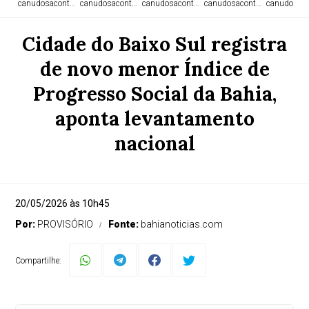
canudosacontece.com
canudosacontece.com
canudosacontece.com
canudosacontece.com
canudosaco
Cidade do Baixo Sul registra
de novo menor Índice de
Progresso Social da Bahia,
aponta levantamento
nacional
20/05/2026 às 10h45
Por:
PROVISÓRIO
Fonte:
bahianoticias.com
Compartilhe: