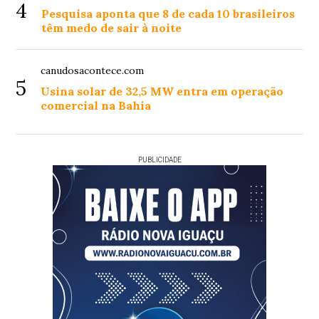
4
Pesquisa aponta que 8 de cada 10 brasileiros
têm medo de sair à noite
canudosacontece.com
5
Usina solar de 32,5 MW entra em operação
comercial na Bahia
PUBLICIDADE