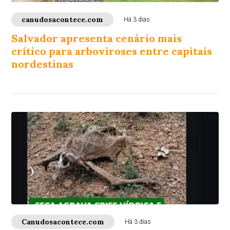
canudosacontece.com
Há 3 dias
Salvador apresenta cenário mais
crítico para arboviroses entre capitais
nordestinas
Canudosacontece.com
Há 3 dias