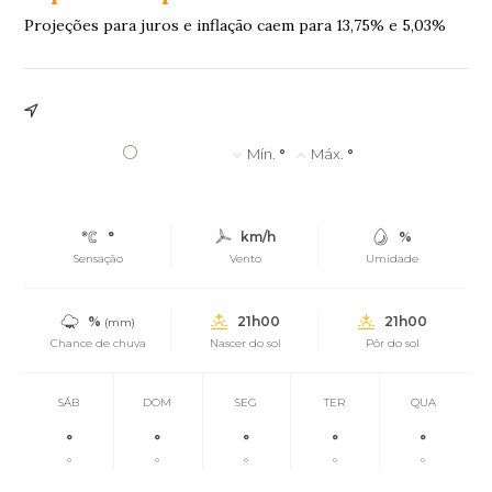
Projeções para juros e inflação caem para 13,75% e 5,03%
°
Mín.
°
Máx.
°
°
km/h
%
Sensação
Vento
Umidade
%
21h00
21h00
(mm)
Chance de chuva
Nascer do sol
Pôr do sol
SÁB
DOM
SEG
TER
QUA
°
°
°
°
°
°
°
°
°
°