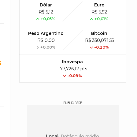
Dólar
Euro
R$ 5,12
R$ 5,92
+0,05%
+0,01%
Peso Argentino
Bitcoin
R$ 0,00
R$ 350,071,55
+0,00%
-0,20%
s
Ibovespa
177,726,17 pts
-0.09%
PUBLICIDADE