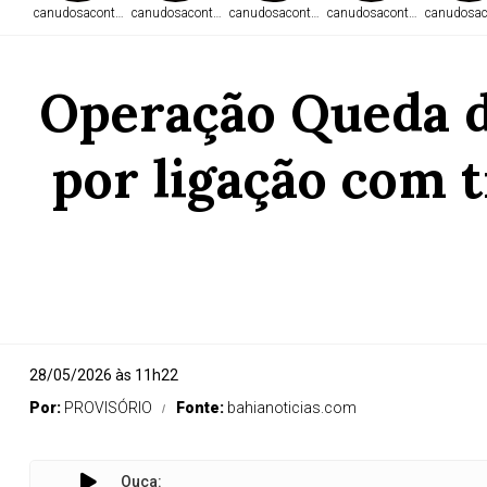
canudosacontece.com
canudosacontece.com
canudosacontece.com
canudosacontece.com
canudosac
Operação Queda d
por ligação com t
28/05/2026 às 11h22
Por:
PROVISÓRIO
Fonte:
bahianoticias.com
Ouça:
Operaçã