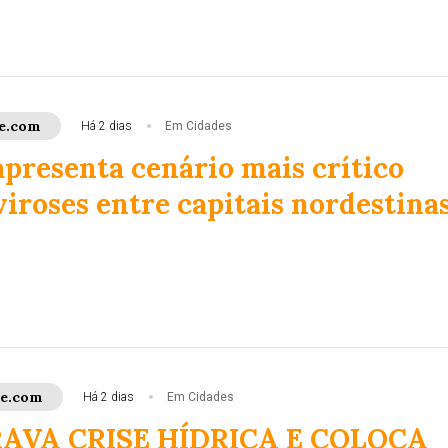
e.com
Há 2 dias
Em Cidades
apresenta cenário mais crítico
iroses entre capitais nordestina
ce.com
Há 2 dias
Em Cidades
AVA CRISE HÍDRICA E COLOCA