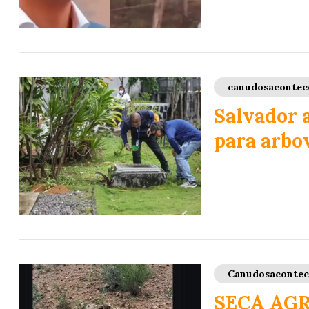
canudosacontec
Salvador 
para arbov
Canudosaconte
SECA AGR