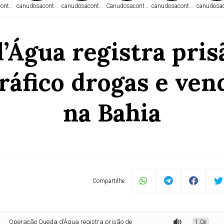
ontece.com
canudosacontece.com
canudosacontece.com
Canudosacontece.com
canudosacontece.com
canudosac
’Água registra pris
ráfico drogas e ven
na Bahia
Compartilhe:
o Queda d’Água registra prisão de três homens por ligação com tráfico drogas
1.0x