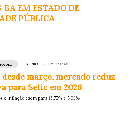
-BA EM ESTADO DE
ADE PÚBLICA
e.com
Há 2 dias
Em Cidades
ez desde março, mercado reduz
va para Selic em 2026
os e inflação caem para 13,75% e 5,03%