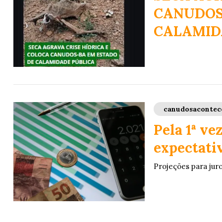
CANUDOS
CALAMID
canudosacontec
Pela 1ª v
expectati
Projeções para jur