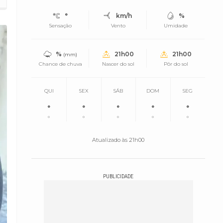
°
km/h
%
Sensação
Vento
Umidade
%
21h00
21h00
(mm)
Chance de chuva
Nascer do sol
Pôr do sol
QUI
SEX
SÁB
DOM
SEG
°
°
°
°
°
°
°
°
°
°
Atualizado às 21h00
PUBLICIDADE