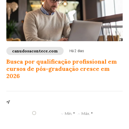
canudosacontece.com
Há 2 dias
Busca por qualificação profissional em
cursos de pós-graduação cresce em
2026
°
Mín.
°
Máx.
°