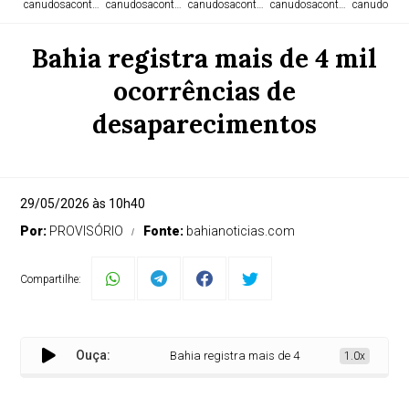
canudosacontece.com
canudosacontece.com
canudosacontece.com
canudosacontece.com
canudosaco
Bahia registra mais de 4 mil
ocorrências de
desaparecimentos
29/05/2026 às 10h40
Por:
PROVISÓRIO
Fonte:
bahianoticias.com
Compartilhe:
Ouça:
Bahia registra mais de 4 mil ocorrências de desap
1.0x