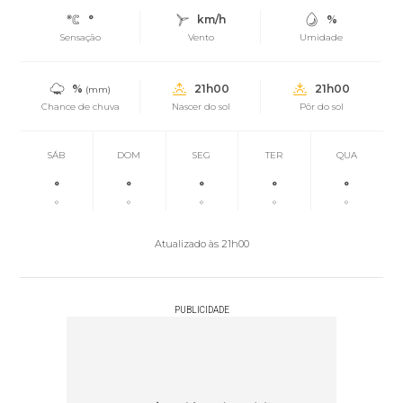
°
km/h
%
Sensação
Vento
Umidade
%
21h00
21h00
(mm)
Chance de chuva
Nascer do sol
Pôr do sol
SÁB
DOM
SEG
TER
QUA
°
°
°
°
°
°
°
°
°
°
Atualizado às 21h00
PUBLICIDADE