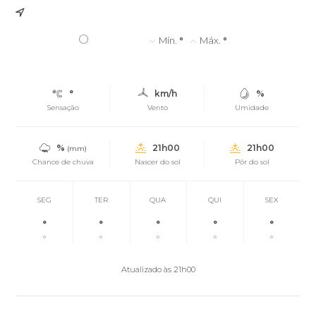
°
Mín.
°
Máx.
°
°
km/h
%
Sensação
Vento
Umidade
%
21h00
21h00
(mm)
Chance de chuva
Nascer do sol
Pôr do sol
SEG
TER
QUA
QUI
SEX
°
°
°
°
°
°
°
°
°
°
Atualizado às 21h00