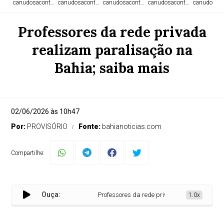
canudosacontece.com
canudosacontece.com
canudosacontece.com
canudosacontece.com
canudosaco
Professores da rede privada
realizam paralisação na
Bahia; saiba mais
02/06/2026 às 10h47
Por:
PROVISÓRIO
Fonte:
bahianoticias.com
Compartilhe:
Ouça:
Professores da rede privada realizam paralisa
1.0x