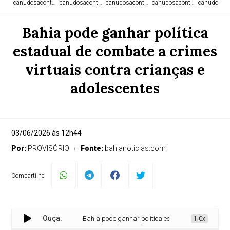
canudosacontece.com
canudosacontece.com
canudosacontece.com
canudosacontece.com
canudosaco
Bahia pode ganhar política
estadual de combate a crimes
virtuais contra crianças e
adolescentes
03/06/2026 às 12h44
Por:
PROVISÓRIO
Fonte:
bahianoticias.com
Compartilhe:
Ouça:
Bahia pode ganhar política estadual de combate a crime
1.0x