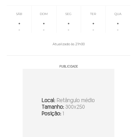
SÁB
DOM
SEG
TER
QUA
°
°
°
°
°
°
°
°
°
°
Atualizado às 21h00
PUBLICIDADE