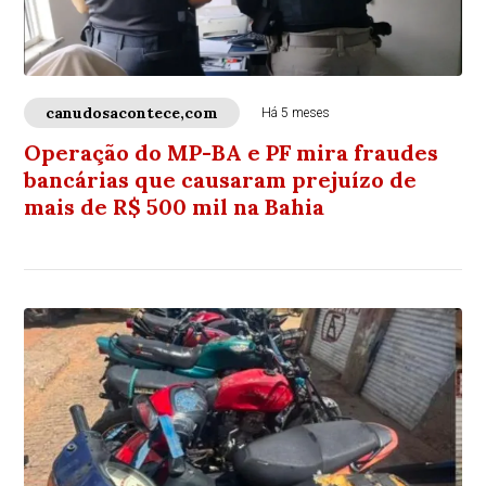
canudosacontece,com
Há 5 meses
Operação do MP-BA e PF mira fraudes
bancárias que causaram prejuízo de
mais de R$ 500 mil na Bahia