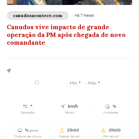
canudosacontece.com
Há 7 meses
Canudos vive impacto de grande
operação da PM após chegada de novo
comandante
°
Mín.
°
Máx.
°
°
km/h
%
Sensação
Vento
Umidade
%
21h00
21h00
(mm)
Chance de chuva
Nascer do sol
Pôr do sol