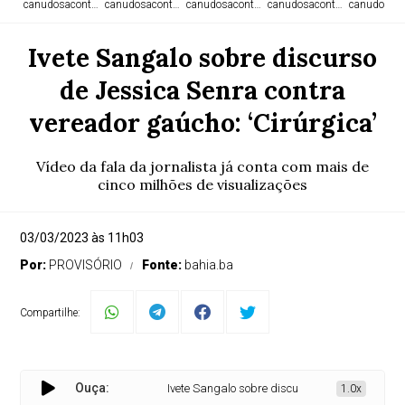
canudosacontece.com
canudosacontece.com
canudosacontece.com
canudosacontece.com
canudosaco
Ivete Sangalo sobre discurso
de Jessica Senra contra
vereador gaúcho: ‘Cirúrgica’
Vídeo da fala da jornalista já conta com mais de
cinco milhões de visualizações
03/03/2023 às 11h03
Por:
PROVISÓRIO
Fonte:
bahia.ba
Compartilhe:
Ouça:
Ivete Sangalo sobre discurso de Jessica Senra cont
1.0x