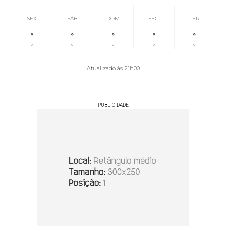
SEX
SÁB
DOM
SEG
TER
°
°
°
°
°
°
°
°
°
°
Atualizado às 21h00
PUBLICIDADE