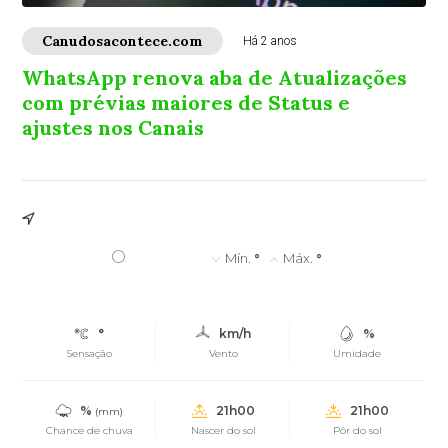
Canudosacontece.com
Há 2 anos
WhatsApp renova aba de Atualizações
com prévias maiores de Status e
ajustes nos Canais
°
Mín.
°
Máx.
°
°
km/h
%
Sensação
Vento
Umidade
%
21h00
21h00
(mm)
Chance de chuva
Nascer do sol
Pôr do sol