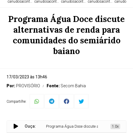
canudosacontece.com
canudosacontece.com
canudosacontece.com
canudosacontece.com
canudosaco
Programa Água Doce discute
alternativas de renda para
comunidades do semiárido
baiano
17/03/2023 às 13h46
Por:
PROVISÓRIO
Fonte:
Secom Bahia
Compartilhe:
Ouça:
Programa Água Doce discute alternativas de renda par
1.0x