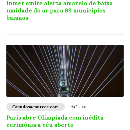
Inmet emite alerta amarelo de baixa
umidade do ar para 99 municípios
baianos
Canudosacontece.com
Há 2 anos
Paris abre Olimpíada com inédita
cerimônia a céu aberto