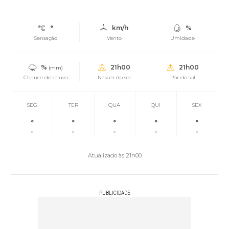
°
km/h
%
Sensação
Vento
Umidade
%
21h00
21h00
(mm)
Chance de chuva
Nascer do sol
Pôr do sol
SEG
TER
QUA
QUI
SEX
°
°
°
°
°
°
°
°
°
°
Atualizado às 21h00
PUBLICIDADE