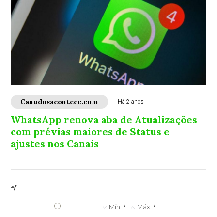
Canudosacontece.com
Há 2 anos
WhatsApp renova aba de Atualizações
com prévias maiores de Status e
ajustes nos Canais
°
Mín.
°
Máx.
°