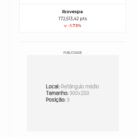
Ibovespa
172,513,42 pts
-1.73%
PUBLICIDADE