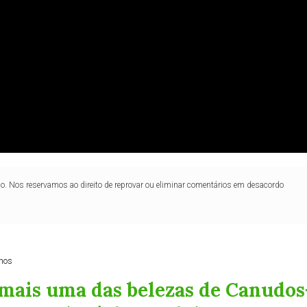
lo. Nos reservamos ao direito de reprovar ou eliminar comentários em desacordo
nos
mais uma das belezas de Canudos