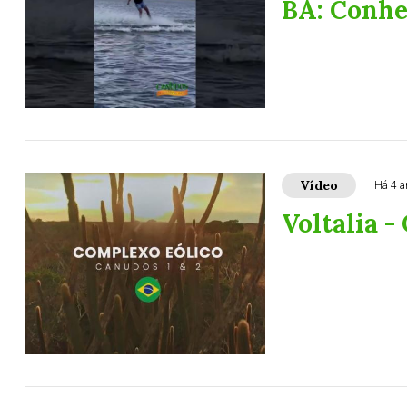
BA: Conhe
Vídeo
Há 4 a
Voltalia 