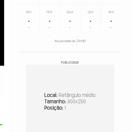
SEG
TER
QUA
QUI
SEX
°
°
°
°
°
°
°
°
°
°
Atualizado às 21h00
PUBLICIDADE
-