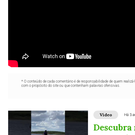
* O conteúdo de cada comentário é de responsabilidade de quem realizá-
com o propósito do site ou que contenham palavras ofensivas.
Vídeo
Há 3 a
Descubra 