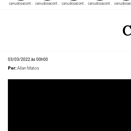
canudosacontece.com
canudosacontece.com
canudosacontece.com
canudosacontece.com
canudosac
C
03/03/2022 às 00h00
Por:
Allan Matos