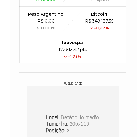
Peso Argentino
Bitcoin
R$ 0,00
R$ 349,137,35
+0,00%
-0,27%
Ibovespa
172,513,42 pts
-1.73%
PUBLICIDADE