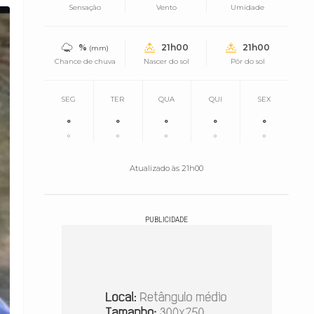
Sensação
Vento
Umidade
%
21h00
21h00
(mm)
Chance de chuva
Nascer do sol
Pôr do sol
SEG
TER
QUA
QUI
SEX
°
°
°
°
°
°
°
°
°
°
Atualizado às 21h00
PUBLICIDADE