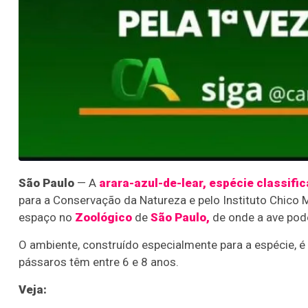
São Paulo
— A
arara-azul-de-lear, espécie classifi
para a Conservação da Natureza e pelo Instituto Chic
espaço no
Zoológico
de
São Paulo,
de onde a ave pode 
O ambiente, construído especialmente para a espécie, é 
pássaros têm entre 6 e 8 anos.
Veja: