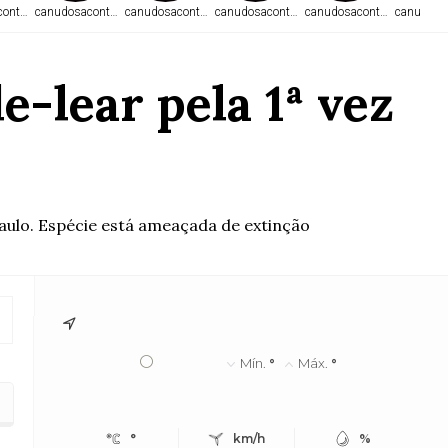
ontece.com
canudosacontece.com
canudosacontece.com
canudosacontece.com
canudosacontece.com
canudosa
-lear pela 1ª vez
aulo. Espécie está ameaçada de extinção
°
Mín.
°
Máx.
°
°
km/h
%