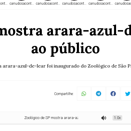
ontece.com
canudosacontece.com
canudosacontece.com
canudosacontece.com
canudosacontece.com
canudosac
mostra arara-azul-de
ao público
 arara-azul-de-lear foi inaugurado do Zoológico de São P
Compartilhe:
Zoológico de SP mostra arara-azul-de-lear pela 1ª vez ao público
1.0x