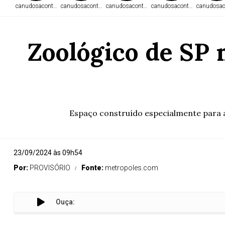
canudosacontece.com
canudosacontece.com
canudosacontece.com
canudosacontece.com
canudosac
Zoológico de SP 
Espaço construído especialmente para a
23/09/2024 às 09h54
Por:
PROVISÓRIO
Fonte:
metropoles.com
Ouça: