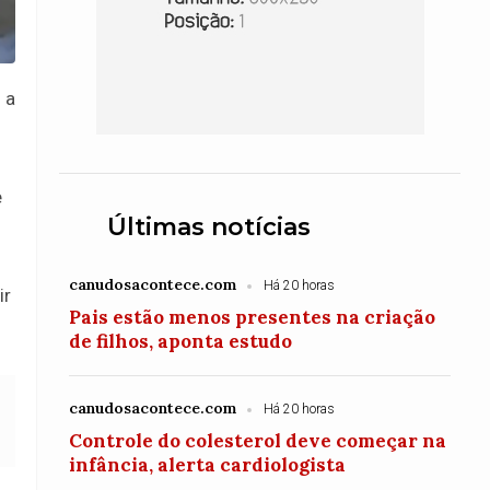
 a
e
Últimas notícias
canudosacontece.com
Há 20 horas
ir
Pais estão menos presentes na criação
de filhos, aponta estudo
canudosacontece.com
Há 20 horas
Controle do colesterol deve começar na
infância, alerta cardiologista