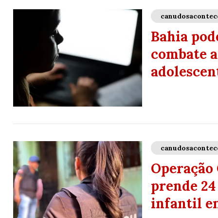
canudosacontec
Bahia pode
combate a 
adolescen
canudosacontec
Operação 
prende 24
infantil e