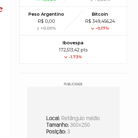
e
Peso Argentino
Bitcoin
R$ 0,00
R$ 349,456,24
+0,00%
-0,17%
Ibovespa
172,513,42 pts
-1.73%
PUBLICIDADE