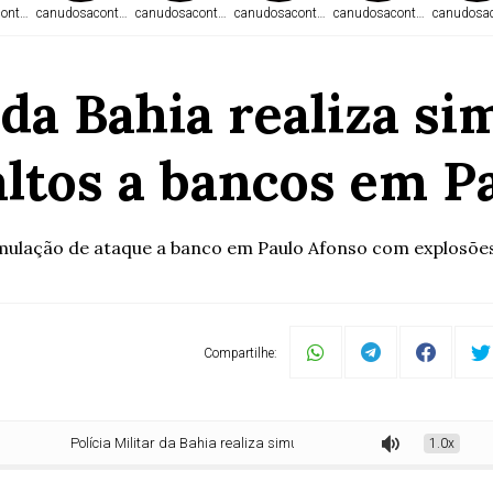
ontece.com
canudosacontece.com
canudosacontece.com
canudosacontece.com
canudosacontece.com
canudosac
 da Bahia realiza s
altos a bancos em P
 simulação de ataque a banco em Paulo Afonso com explosões
Compartilhe:
Polícia Militar da Bahia realiza simulação de ação contra assaltos a bancos
1.0x