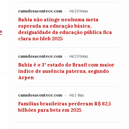
canudosacontece.com
Há 20 horas
Bahia não atinge nenhuma meta
esperada na educação básica,
e
desigualdade da educação pública fica
clara no Ideb 2025
canudosacontece.com
Há 20 horas
Bahia é o 3° estado do Brasil com maior
índice de ausência paterna, segundo
Arpen
canudosacontece.com
Há 2 dias
Famílias brasileiras perderam R$ 62,5
bilhões para bets em 2025