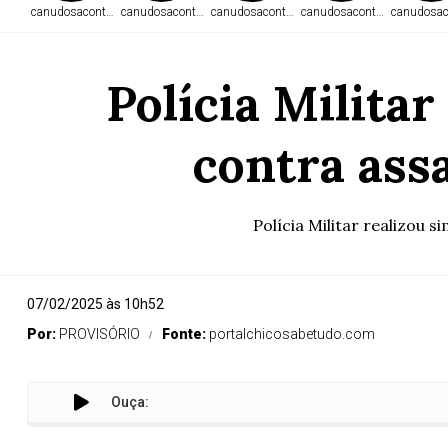
canudosacontece.com
canudosacontece.com
canudosacontece.com
canudosacontece.com
canudosac
Polícia Militar
contra ass
Polícia Militar realizou
07/02/2025 às 10h52
Por:
PROVISÓRIO
Fonte:
portalchicosabetudo.com
Ouça: