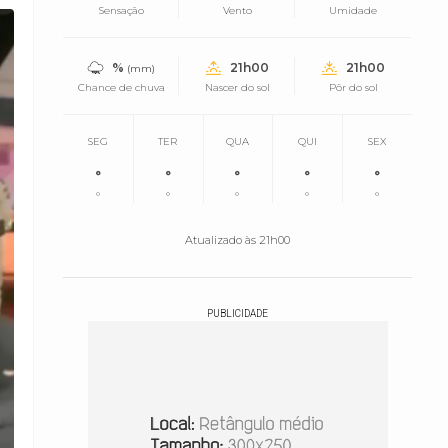
Sensação
Vento
Umidade
%
21h00
21h00
(mm)
Chance de chuva
Nascer do sol
Pôr do sol
SEG
TER
QUA
QUI
SEX
°
°
°
°
°
°
°
°
°
°
Atualizado às 21h00
PUBLICIDADE