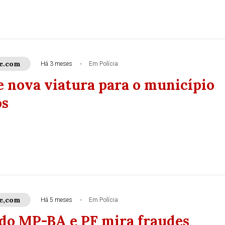
e.com
Há 3 meses
Em Polícia
e nova viatura para o município
os
e,com
Há 5 meses
Em Polícia
do MP-BA e PF mira fraudes