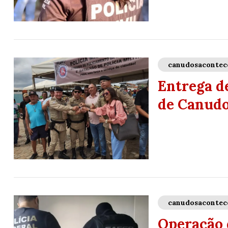
canudosacontec
Entrega d
de Canud
canudosacontec
Operação 