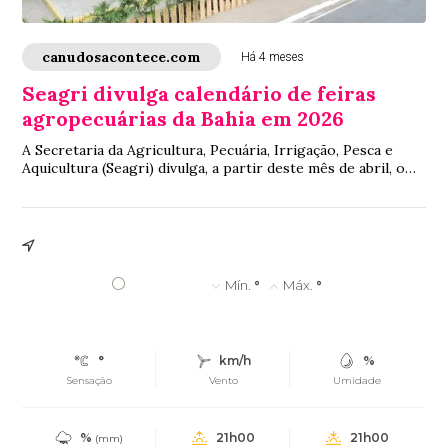
canudosacontece.com
Há 4 meses
Seagri divulga calendário de feiras
agropecuárias da Bahia em 2026
A Secretaria da Agricultura, Pecuária, Irrigação, Pesca e
Aquicultura (Seagri) divulga, a partir deste mês de abril, o
calendário bimestral de feir...
°
Mín.
°
Máx.
°
°
km/h
%
Sensação
Vento
Umidade
%
21h00
21h00
(mm)