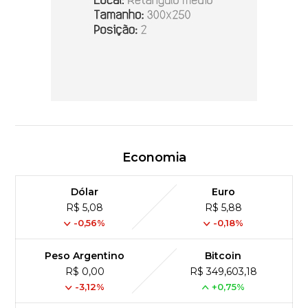
Economia
Dólar
Euro
R$ 5,08
R$ 5,88
-0,56%
-0,18%
Peso Argentino
Bitcoin
R$ 0,00
R$ 349,603,18
-3,12%
+0,75%