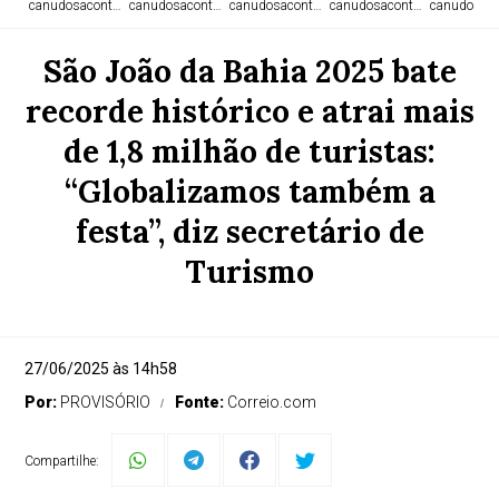
canudosacontece.com
canudosacontece.com
canudosacontece.com
canudosacontece.com
canudosaco
São João da Bahia 2025 bate
recorde histórico e atrai mais
de 1,8 milhão de turistas:
“Globalizamos também a
festa”, diz secretário de
Turismo
27/06/2025 às 14h58
Por:
PROVISÓRIO
Fonte:
Correio.com
Compartilhe: