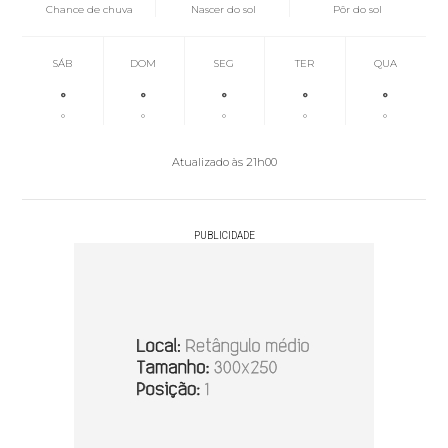
Chance de chuva
Nascer do sol
Pôr do sol
SÁB
DOM
SEG
TER
QUA
°
°
°
°
°
°
°
°
°
°
Atualizado às 21h00
PUBLICIDADE